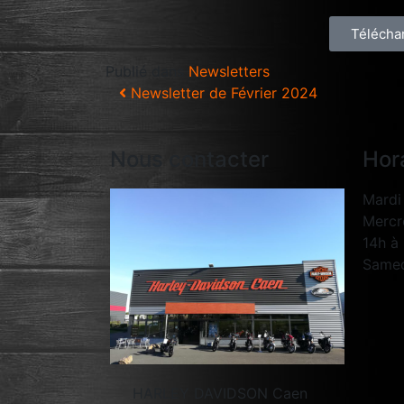
Télécha
Publié dans
Newsletters
Newsletter de Février 2024
Nous contacter
Hor
Mardi 
Mercre
14h à
Samed
HARLEY DAVIDSON Caen