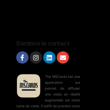
Gardons le contact
The MSCards est une
application qui
permet de diffuser
une vidéo en réalité
augmentée sur notre
carte de visite. Il suffit de prendre notre