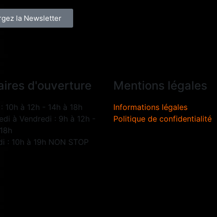
rgez la Newsletter
aires d'ouverture
Mentions légales
: 10h à 12h - 14h à 18h
Informations légales
di à Vendredi : 9h à 12h -
Politique de confidentialité
 18h
i : 10h à 19h NON STOP