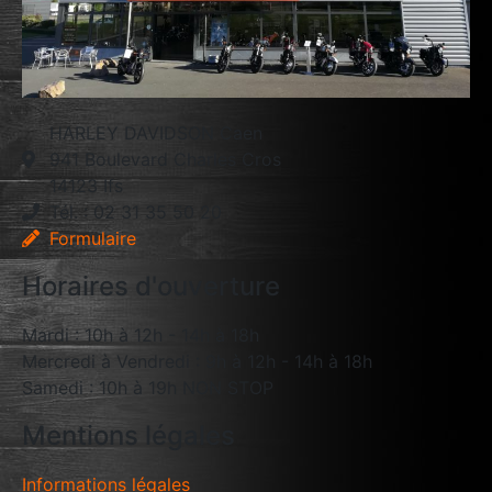
HARLEY DAVIDSON Caen
941 Boulevard Charles Cros
14123 Ifs
Tél. : 02 31 35 50 20
Formulaire
Horaires d'ouverture
Mardi : 10h à 12h - 14h à 18h
Mercredi à Vendredi : 9h à 12h - 14h à 18h
Samedi : 10h à 19h NON STOP
Mentions légales
Informations légales