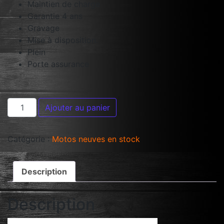
Maintien de charge
Garantie 4 ans
Gravage
Mise à disposition.
Plein
Porte assurance
Ajouter au panier
Catégorie :
Motos neuves en stock
Description
Description