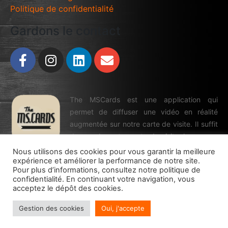
Politique de confidentialité
Gardons le contact
The MSCards est une application qui
permet de diffuser une vidéo en réalité
augmentée sur notre carte de visite. Il suffit
de prendre notre carte de visite, la scanner
avec cette application, et vous pourrez voir
Nous utilisons des cookies pour vous garantir la meilleure
expérience et améliorer la performance de notre site.
en réalité augmentée la vidéo correspondante.
Pour plus d’informations, consultez notre politique de
confidentialité. En continuant votre navigation, vous
acceptez le dépôt des cookies.
Gestion des cookies
Oui, j'accepte
®
®
H-D
Digital experience
|
by KARENITA