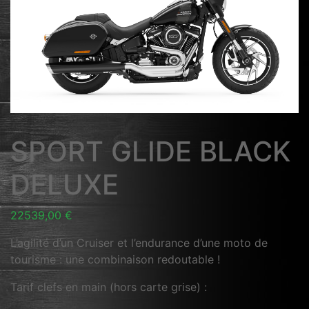
SPORT GLIDE BLACK
DELUXE
22539,00
€
L’agilité d’un Cruiser et l’endurance d’une moto de
tourisme : une combinaison redoutable !
Tarif clefs en main (hors carte grise) :