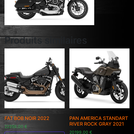
Produits similaires
FAT BOB NOIR 2022
PAN AMERICA STANDART
RIVER ROCK GRAY 2021
22259,00
€
20199,00
€