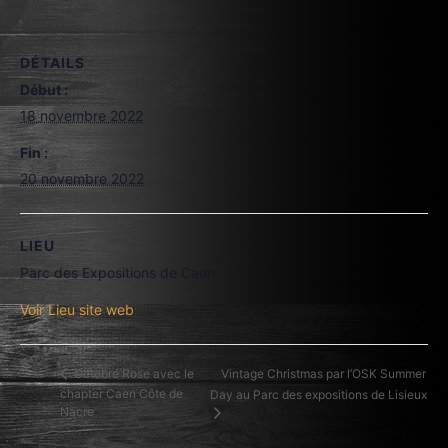
DÉTAILS
Début :
18 novembre 2022
Fin :
20 novembre 2022
LIEU
Parc des Expositions de Caen
Voir Lieu site web
Vintage Christmas par l’OSK Summer
Octobre Rose avec le
chapter Caen Côte de
Day au Parc des expositions de Lisieux
Nacre