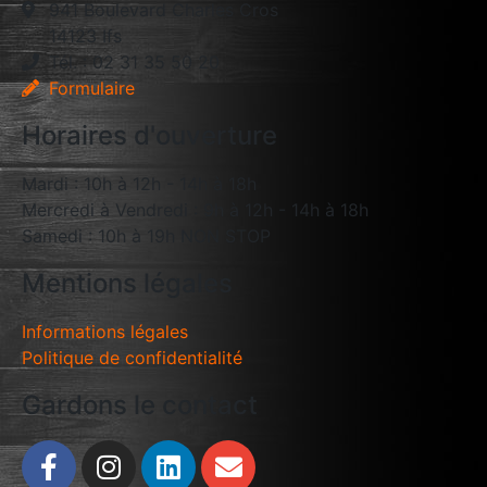
941 Boulevard Charles Cros
14123 Ifs
Tél. : 02 31 35 50 20
Formulaire
Horaires d'ouverture
Mardi : 10h à 12h - 14h à 18h
Mercredi à Vendredi : 9h à 12h - 14h à 18h
Samedi : 10h à 19h NON STOP
Mentions légales
Informations légales
Politique de confidentialité
Gardons le contact